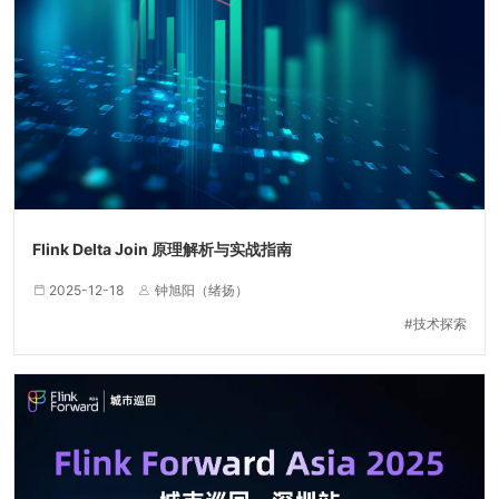
Flink Delta Join 原理解析与实战指南
2025-12-18
钟旭阳（绪扬）
技术探索