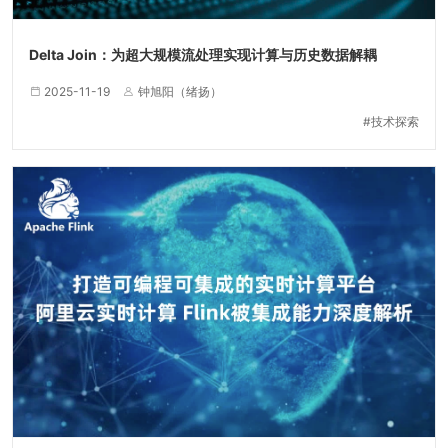
Delta Join：为超大规模流处理实现计算与历史数据解耦
2025-11-19
钟旭阳（绪扬）
技术探索