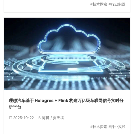
技术探索
行业实践
理想汽车基于 Hologres + Flink 构建万亿级车联网信号实时分
析平台
2025-10-22
海博
贾天福
技术探索
行业实践