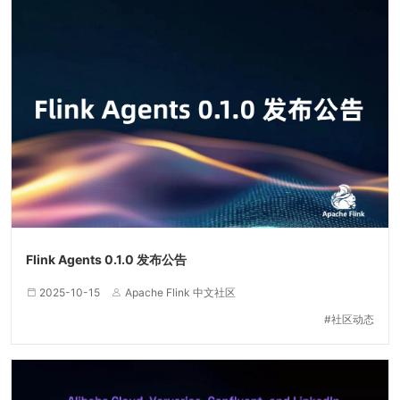
Flink Agents 0.1.0 发布公告
2025-10-15
Apache Flink 中文社区
社区动态