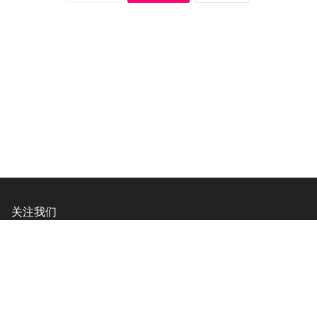
关注我们
关注「Apache Flink」微信公众号
扫码进入「Apache Flink 公众号」钉钉群
进入「Apache Flink」知乎主页
进入「Apache Flink」微博主页
进入「Apache Flink」bilibili 主页